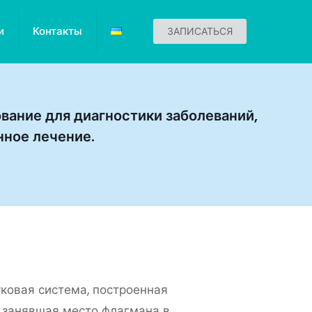
и
Контакты
ЗАПИСАТЬСЯ
ание для диагностики заболеваний,
нное лечение.
уковая система, построенная
 занявшая место флагмана в