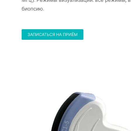
МГц). Режимы визуализации: все режимы, 
биопсию.
ЗАПИСАТЬСЯ НА ПРИЁМ