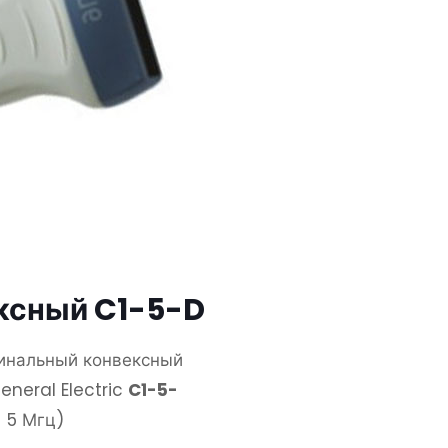
ксный C1-5-D
инальный конвексный
eneral Electric
C1-5-
- 5 Мгц)