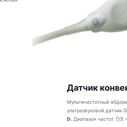
включая
Датчик конве
Мультичастотный абдом
ультразвуковой датчик G
D.
Диапазон частот: (1.5 