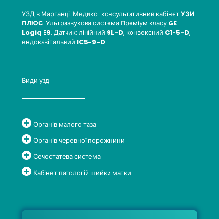
УЗД в Марганці. Медико-консультативний кабінет
УЗИ
ПЛЮС
. Ультразвукова система Преміум класу
GE
Logiq E9
. Датчик: лінійний
9L-D
, конвексний
C1-5-D
,
ендокавітальний
IC5-9-D
.
Види узд
Органів малого таза
Органів черевної порожнини
Сечостатева система
Кабінет патологій шийки матки