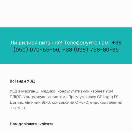
Лишилися питання? Телефонуйте нам:
+38
(050) 070-55-56, +38 (098) 758-80-66
Всі види УЗД
УЗД в Марганці. Медико-консультативний кабінет УЗИ
ПЛЮС. Ультразвукова система Преміум класу GE Logiq E9.
Датчик: лінійний 9L-D, конвексний C1-5-D, ендокавітальний
IC5-9-D.
Нам довіряють клієнти